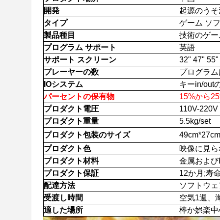
開発
起源のうそ
タイプ
ゲーム ソ
製品種目
技術のゲー
プログラム サポート
英語
サポート スクリーン
32" 47" 5
プレーヤーの数
プログラムは2
IOシステム
キーin/o
パーセントの保有物
15%から2
プロダクト電圧
110V-220V
プロダクト重量
5.5kg/set
プロダクト包装のサイズ
49cm*27cm
プロダクト色
映像に見ら
プロダクト材料
金属および
プロダクト保証
12か月;
配達方法
ソフトウェアか
受渡し時間
空気1週、
適した場所
棒か娯楽中