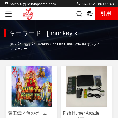
Sales07@liejianggame.com
86--182 1801 0948
引用
キーワード [ monkey king fish game software ] マッチ 3 製品
>
>
家へ
製品
Monkey King Fish Game Software オンライ
ン メーカー
猿王伝説 魚のゲーム
Fish Hunter Arcade