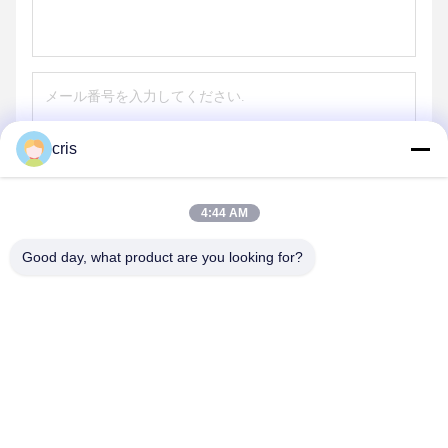
cris
送信する
4:44 AM
Good day, what product are you looking for?
GUANGZHOU LIE JIANG ELECTRONIC
TECHNOLOGY CO., LTD.
Sales07@liejianggame.com