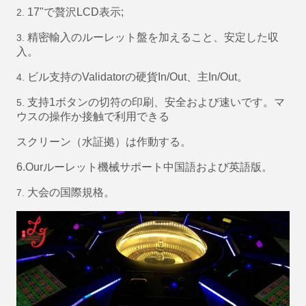
17"で贅沢LCD表示;
2.
精密輸入のルーレット盤を加えること、安定した収
3.
入。
ビル支持のValidatorの硬貨In/Out、主In/Out。
4.
支持1ボタンの切符の印刷、安全および速いです。マ
5.
ウスの操作か接触で利用できる
スクリーン（水証拠）は作動する。
6.Ourルーレット機械サポート中国語および英語版。
大会の国際規格。
7.