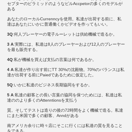
セプターのピラミッドのようなビルAccpetorの多くのモデルが
ある
あなたのローカルCurrenncyを使用。私達が出荷する前に、私
達はあなたにいかに普通働くかビデオを作ってもいい。
3Q
:何人プレーヤーの電子ルーレットは供給機械で造るか。
3 A
:実際には、私達は8人のプレーヤーおよび12人のプレーヤー
を最も販売する。
4Q
:私が機械を買えば支払の言葉は何であるか。
4 A
:私達が作り出す前にTT 30%の沈殿物。70%のバランスは私
達が出荷する前にPaiedであるために仮定した。
5Q
:いかに私達のビジネス長期協同をするか。
5 A
:私達の顧客との長い言葉の協同を保つためには、私達は私
達ののより多くのAttenntionsを支払う
質。そしてテストは造りの後の72時間をよく機械で造る。私達
にまた米国で多くの顧客、Anndがある
南アメリカ余りに時々店にそこに行くには私達の質を見ること
をできる。