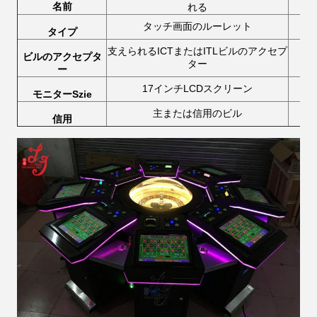
名前
れる
タッチ画面のルーレット
タイプ
支えられるICTまたはITLビルのアクセプ
ビルのアクセプタ
ター
ー
17インチLCDスクリーン
プ
モニターSzie
主または信用のビル
信用