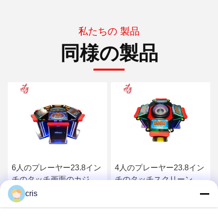
私たちの 製品
同様の製品
4人のプレーヤー23.8イン
8人のプレーヤー23.8イン
チのタッチスクリーンの
チのタッチ画面のカジノ
カジノの販売のための賭
の販売のための賭けるタ
cris
けるタッチ画面の大当た
ッチ画面の大当たりの賭
最もよい価格を得なさい
最もよい価格を得なさい
りの賭けるルーレット機
けるルーレット機械