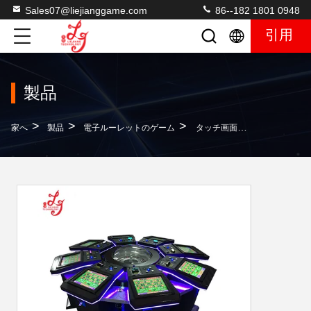
Sales07@liejianggame.com
86--182 1801 0948
引用
製品
>
>
>
家へ
製品
電子ルーレットのゲーム
タッチ画面のルーレット機械倍は/ゼロ スロット カジノの賭ける機械を選抜します