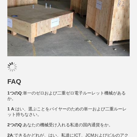
FAQ
1つのQ
:単一のゼロおよび二重ゼロ電子ルーレット機械がある
か。
1 A
:はい、選ぶことをバイヤーのための単一および二重ルーレ
ット持ちなさい。
2つのQ
:あなたの機械受け入れる私達の国内通貨をか。
2A
:できるかどれが、はい、私達にICT、JCMおよびビルのアク