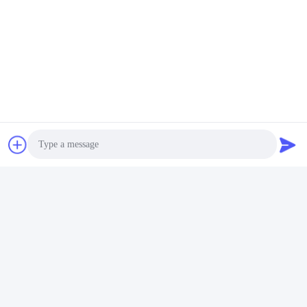
Photo
Video Call
Audio Call