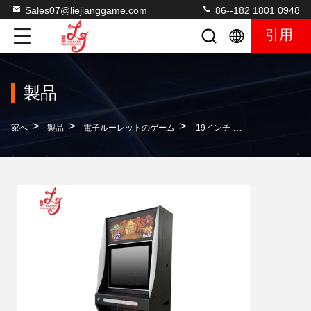
Sales07@liejianggame.com
86--182 1801 0948
引用
製品
>
>
>
家へ
製品
電子ルーレットのゲーム
19インチ パール オブ カリビアン (ニューアメリカンスタイルルーレットゲーム)