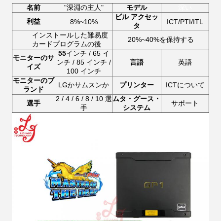
名前
"深淵の主人"
モデル
深い
ビル アクセッ
利益
8%~10%
ICT/PTI/ITL
タ
インストールした難易度
20%~40%を保持する
カードプログラムの後
55
インチ / 65 イ
モニターのサ
ンチ / 85 インチ /
言語
英語
イズ
100 インチ
モニターのブ
LGかサムスンか
プリンター
ICTについて
ランド
2 / 4 / 6 / 8 / 10 選
ムタ・グース・
選手
サポート
手
システム