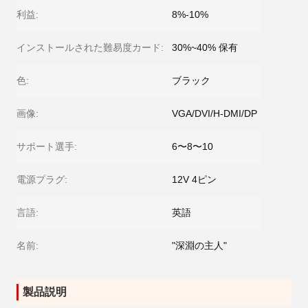
利益:
8%-10%
インストールされた難易度カード:
30%~40% 保有
色:
ブラック
画像:
VGA/DVI/H-DMI/DP
サポート選手:
6〜8〜10
電源プラグ:
12V 4ピン
言語:
英語
名前:
"深淵の主人"
製品説明