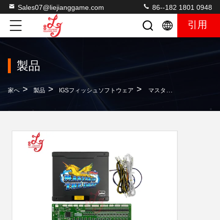
Sales07@liejianggame.com
86--182 1801 0948
引用
製品
>
>
>
家へ
製品
IGSフィッシュソフトウェア
マスター・オブ・ザ・ディープ IGS メインボード GP1 メインボード 販売