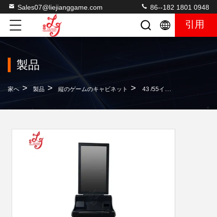
Sales07@liejianggame.com
86--182 1801 0948
引用
製品
>
>
>
家へ
製品
縦のゲームのキャビネット
43 /55インチゲーム メタルボックスキャビネット バリー オリジナルビデオスロットゲームマシン 中国製 販売