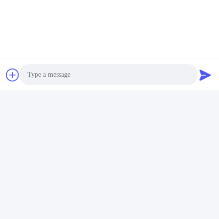
Photo
Video Call
Audio Call