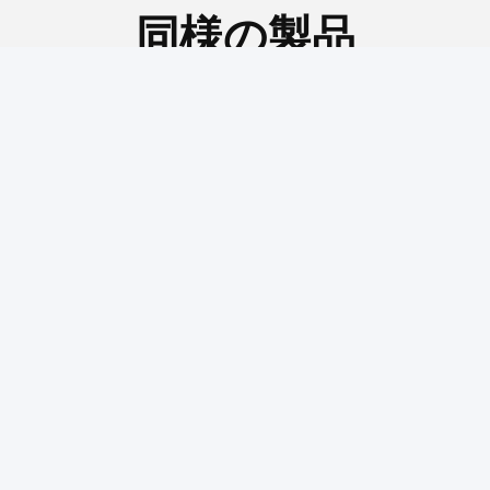
工場
私達のプロダクトは質の点では非常によい、次で
あるプロダクトの映像私達
作り出している。持っていれば必要性か条件は私
達に連絡する。
Tags:
TP70P3は完全にゲームの付属品に細長い穴をつける