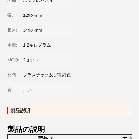
名前:
ボタンのパネル
幅:
129のmm
長さ:
349のmm
重量:
1.2キログラム
MOQ:
2セット
材料:
プラスチック及び青銅色
質:
よい
製品説明
製品の説明
製品名
ボタン