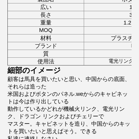
広い
12
長さ
34
重量
1.2
MOQ
2
材料
プラスチッ
Lie
ブランド
質
使用法
電光リンク、
細部のイメージ
顧客は馬具を買いたいと思い、中国からの底面、
それらは造った
米国およびボタンのパネル.weからのキャビネッ
トは今は作り出している
動作しているかどれが機械火リンク、電光リン
ク、ドラゴン リンクおよびチェリーで
マスター。キャビネットを造り、中国からのキッ
トを買いたいと思えばそう。できる
私達に連絡しなさい。