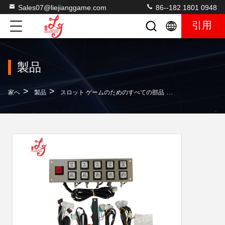
Sales07@liejianggame.com
86--182 1801 0948
引用
製品
>
>
>
家へ
製品
スロット ゲームのためのすべての部品
贅沢なWMS 