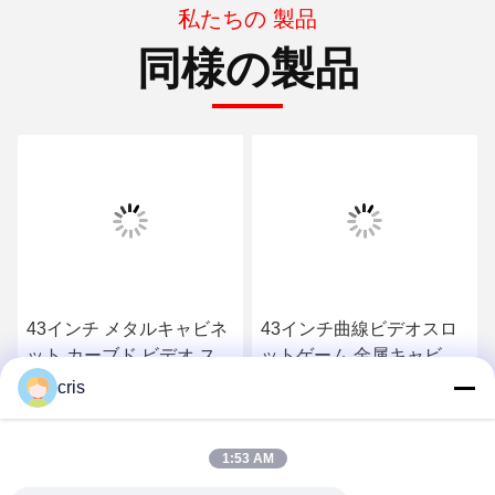
私たちの 製品
同様の製品
43インチ曲線ビデオスロ
32インチ曲線ビデオ スキ
ットゲーム 金属キャビネ
ルゲーム メタル スキルゲ
ット ゲームマシン 販売
ームマシン キャビネット
cris
販売
最もよい価格を得なさい
最もよい価格を得なさい
1:53 AM