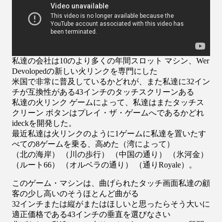
私達の会社は10のより多くの年間スロット マシン、Wer
Devolopedの新しい火リンクを専門にした
米国で非常に
普及しているかどれが、また私達に32イン
チが互換性がある43インチのタッチスクリーンある
私達の火リンク ゲーム
によって、私達はまたタッチス
クリーン ボタンはプレイ・ザ・ゲームへであるかどれ
ideckを開発した。
最近私達は火リンク
のように1ゲームに私達を置いたす
べての8ゲームを乗る、高めた（湾によって）
（北の海岸） （川の歩行） （中国の通り）
（氷河金）
（ルート66） （オルベラの通り） （通りRoyale）。
このゲーム・マシンは、曲げられたタッチ画面私達の顧
客の少し高いのそうほとんど曲がる
32
インチまたは縦がまたはほしいと思ったらそう大いに
適正価格である43インチの垂直を選びなさい