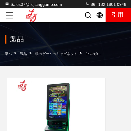
Sales07@liejianggame.com
86--182 1801 0948
引用
製品
>
>
>
家へ
製品
縦のゲームのキャビネット
1つのタッチ画面の最終的なゲーム・マシンのインチ縦スクリーンの火リンク デジタル43のボタンの多ゲーム8