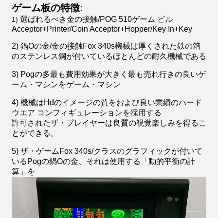
ゲーム板の特徴:
選ばれるべき金の接触/POG 510ゲーム ビル
1)
Acceptor+Printer/Coin Acceptor+Hopper/Key In+Key
2) 鍋Oの金/金の接触Fox 340s機械は厚くされた鉄の箱
のステンレス鋼が付いているほとんどの耐久機械である
3) Pogの多最も費用効果が大きく最も売れ行きの良いゲ
ーム・マシンをゲーム・マシン
4) 機械はHdのイメージの質をおよび良い業績のハード
ウエア コンフィギュレーションを採用する
許可されたザ・プレイヤーは良質の視覚楽しみを得るこ
とができる。
5) ザ・ゲームFox 340s/クラスのグラフィックが付いて
いるPogの鍋Oの金、それは使用する「動的平衡の計
算」を