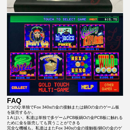
FAQ
1つのQ:単独でFox 340sの金の接触または鍋Oの金のゲーム板
を販売するか。
1 A:はい、私達は単独で多ゲームPCB板鍋Oの金PCB板に触れる
ために金を販売しても買うことができる
完全な機械も。私達はまたFox 340sの金の接触板/鍋Oの金のゲ