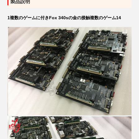
製品説明
1
複数の
ゲームに付き
Fox 340sの金の接触
複数の
ゲーム
14