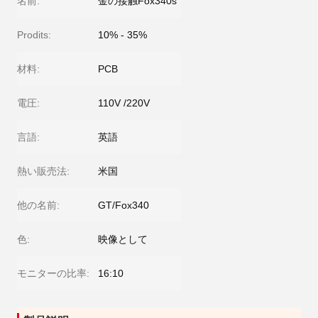
名前:
金の接触Fox340s
Prodits:
10% - 35%
材料:
PCB
電圧:
110V /220V
言語:
英語
熱い販売法:
米国
他の名前:
GT/Fox340
色:
映像として
モニターの比率:
16:10