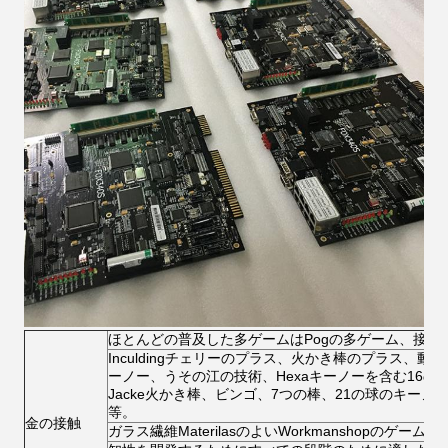
ほとんどの普及した多ゲームはPogの多ゲーム、接触
Inculdingチェリーのプラス、火かき棒のプラス、
ーノー、うその江の技術、Hexaキーノーを含む16
Jacke火かき棒、ビンゴ、7つの棒、21の球のキー
等。
金の接触
ガラス繊維MaterilasのよいWorkmanshopのゲ