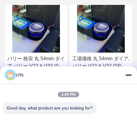
工場価格 丸 54mm ダイア,
バリーボタン,ラウンド
バリー V22 & V32 (SP-
54mmダイア,バリー
RND-バリー) バリー ボタ
V22&V32 (SP-RND-バリ
cris
ン 販売
ー)
最もよい価格を得なさい
最もよい価格を得なさい
2:06 PM
Good day, what product are you looking for?
GUANGZHOU LIE JIANG ELECTRONIC