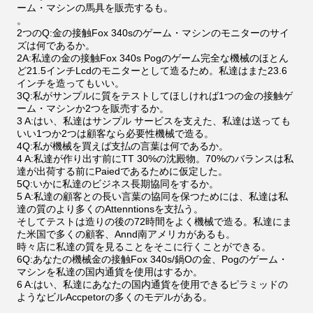
ーム・マシンの馬具を販売するも。
。
2つのQ:金の接触Fox 340sのゲーム・マシンのモニターのサイ
ズは何であるか。
2A:私達の金の接触Fox 340s Pogのゲーム完全な機械のほとん
ど21.5インチLcdのモニターとして造るため。私達はまた23.6
インチを造ってもいい。
3Q:私がサンプルに質をテストしてほしければ1つの金の接触ゲ
ーム・マシンか2つを販売するか。
3 A:はい、私達はサンプル サービスを支えた、私達は送っても
いい1つか2つは顧客なら必要性機械で造る。
4Q:私が機械を買えば支払の言葉は何であるか。
4 A:私達が作り出す前にTT 30%の沈殿物。70%のバランスは私
達が出荷する前にPaiedであるために仮定した。
5Q:いかに私達のビジネス長期協同をするか。
5 A:私達の顧客との長い言葉の協同を保つためには、私達は私
達の質のより多くのAttenntionsを支払う。
そしてテストは造りの後の72時間をよく機械で造る。私達にま
た米国で多くの顧客、Annd南アメリカがあるも。
時々店に私達の質を見ることをそこに行くことができる。
6Q:あなたの機械金の接触Fox 340s/鍋Oの金、Pogのゲーム・
マシンを私達の国内通貨を使用はするか。
6 A:はい、私達にあなたの国内通貨を使用できるピラミッドの
ようなビルAccpetorの多くのモデルがある。