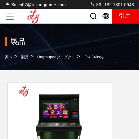
Sales07@liejianggame.com
86--182 1801 0948
引用
製品
>
>
>
家へ
製品
Ungroupedプロダクト
Fox 340sの金の接触スロット ゲーム板多ゲームはゲーム・マシンPOGのゲーム・マシンに細長い穴をつけます