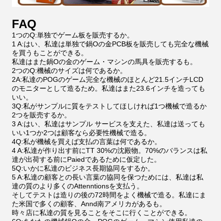
FAQ
1つのQ:単独でゲーム板を販売するか。
1 A:はい、私達は単独で鍋Oの金PCB板を販売しても完全な機械
を買うもことができる。
私達はまた鍋Oの金のゲーム・マシンの馬具を販売するも。
2つのQ:機械のサイズは何であるか。
2A:私達のPOGのゲーム完全な機械のほとんど21.5インチLCD
のモニターとして造るため。私達はまた23.6インチを造っても
いい。
3Q:私がサンプルに質をテストしてほしければ1つ機械で造るか
2つを販売するか。
3 A:はい、私達はサンプル サービスを支えた、私達は送っても
いい1つか2つは顧客なら必要性機械で造る。
4Q:私が機械を買えば支払の言葉は何であるか。
4 A:私達が作り出す前にTT 30%の沈殿物。70%のバランスは私
達が出荷する前にPaiedであるために仮定した。
5Q:いかに私達のビジネス長期協同をするか。
5 A:私達の顧客との長い言葉の協同を保つためには、私達は私
達の質のより多くのAttenntionsを支払う。
そしてテストは造りの後の72時間をよく機械で造る。私達にま
た米国で多くの顧客、Annd南アメリカがあるも。
時々店に私達の質を見ることをそこに行くことができる。