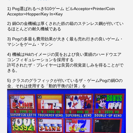
1) Pog選ばれるべき510ゲーム ビルAcceptor+Printer/Coin
Acceptor+Hopper/Key In+Key
2) 鍋Oの金機械は厚くされた鉄の箱のステンレス鋼が付いてい
るほとんどの耐久機械である
3) Pogの多最も費用効果が大きく最も売れ行きの良いゲーム・
マシンをゲーム・マシン
4) 機械はHdのイメージの質をおよび良い業績のハードウエア
コンフィギュレーションを採用する
許可されたザ・プレイヤーは良質の視覚楽しみを得ることがで
きる。
5) クラスのグラフィックが付いているザ・ゲームPogの鍋Oの
金、それは使用する「動的平衡の計算」を