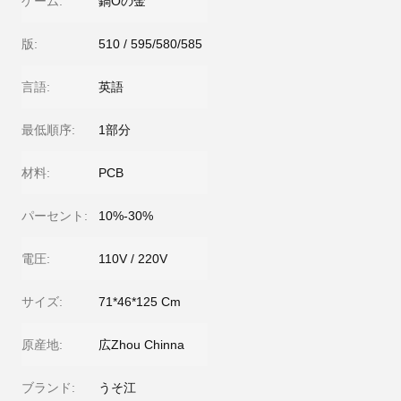
ゲーム:
鍋Oの金
版:
510 / 595/580/585
言語:
英語
最低順序:
1部分
材料:
PCB
パーセント:
10%-30%
電圧:
110V / 220V
サイズ:
71*46*125 Cm
原産地:
広Zhou Chinna
ブランド:
うそ江