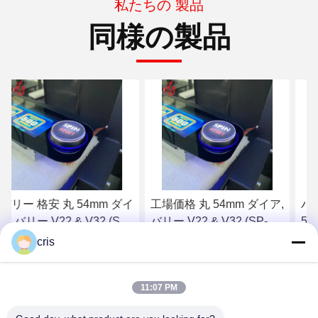
私たちの 製品
同様の製品
工場価格 丸 54mm ダイア,
バリーボタン,ラウンド
バリー V22 & V32 (SP-
54mmダイア,バリー
RND-バリー) バリー ボタ
V22&V32 (SP-RND-バリ
cris
ン 販売
ー)
最もよい価格を得なさい
最もよい価格を得なさい
11:07 PM