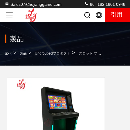
Sales07@liejianggame.com
86--182 1801 0948
引用
製品
>
>
>
家へ
製品
Ungroupedプロダクト
スロット マシンのタッチ画面のゲームT340 510の版金の壷は510 580 595に乗ります