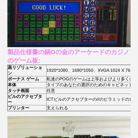
製品仕様書の鍋Oの金のアーケードのカジノ
のゲーム板:
高リゾリューショ
1920*1080、1680*1050、XVGA 1024 X 768。
ン
ボーナス ゲーム
私達のPOGのゲームは上等およびより多くの
本体
タイプ
のあなたの選択のためのキャビネット:
タッチ画面
任意
ビルのアクセプタ
ICTビルのアクセプターの//のピラミッドの
ー
プリンター
支えられる